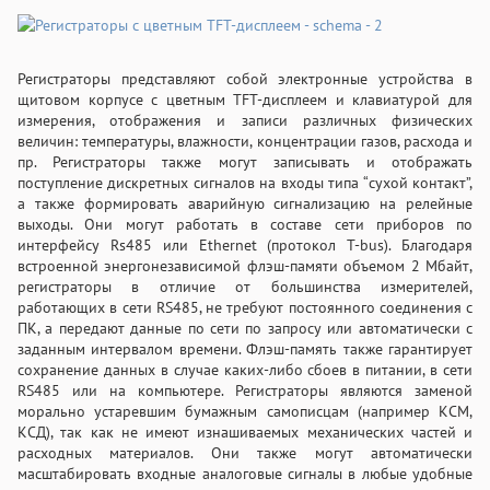
Регистраторы представляют собой электронные устройства в
щитовом корпусе с цветным TFT-дисплеем и клавиатурой для
измерения, отображения и записи различных физических
величин: температуры, влажности, концентрации газов, расхода и
пр. Регистраторы также могут записывать и отображать
поступление дискретных сигналов на входы типа “сухой контакт”,
а также формировать аварийную сигнализацию на релейные
выходы. Они могут работать в составе сети приборов по
интерфейсу Rs485 или Ethernet (протокол T-bus). Благодаря
встроенной энергонезависимой флэш-памяти объемом 2 Мбайт,
регистраторы в отличие от большинства измерителей,
работающих в сети RS485, не требуют постоянного соединения с
ПК, а передают данные по сети по запросу или автоматически с
заданным интервалом времени. Флэш-память также гарантирует
сохранение данных в случае каких-либо сбоев в питании, в сети
RS485 или на компьютере. Регистраторы являются заменой
морально устаревшим бумажным самописцам (например КСМ,
КСД), так как не имеют изнашиваемых механических частей и
расходных материалов. Они также могут автоматически
масштабировать входные аналоговые сигналы в любые удобные