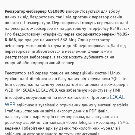
Реєстратор-вебсервер CS10600
використовується для збору
даних як від бездротових, так і від дротових перетворювачів
вологості і температури. Перетворювачі можуть передавати дані
на реєстратор-вебсервер як по дротовому інтерфейсу RS485, так
і по бездротовому інтерфейсу через
координатор мережі Y6.05-
K-868
, що працює на частоті 868 Мгц. Один реєстратор-
вебсервер може адмініструвати до 30 перетворювачів. Дані від
перетворювачів зберігаються в незалежній флеш-пам’яті
реєстратора-вебсервера, а також можуть дублюватися на
хмарний або корпоративний сервер.
Реєстратор-веб сервер працює на операційній системі Linux.
Архівні дані зберігаються в базу даних під керуванням SQL Lite.
Безпосередньо на самому реєстраторі встановлено веб-сервер з
WEB HMI SCADA LOCAL WEB, яка забезпечує користувачу HMI
LOCAL
інтерфейс, побудований на веб-технологіях. Програма
WEB
здійснює візуалізацію отриманих даних у вигляді графіків
і таблиць, створення звітів, експорт даних в PDF-файл,
налаштування параметрів перетворювача, налаштування та
розсилку аварійної сигналізації через Telegram месенджер і SMS,
ведення і зберігання архіву даних, технологічних журналів і
здійснення авторизованого доступу користувачів.