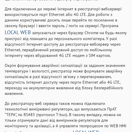
Для підключення до мережі Інтернет в реєстраторі-вебсервері
використовується порт Ethernet або 4G LTE. Для роботи з
даними користувачеві досить лише перейти по посиланню в
своєму браузері і ввести пароль / логін на сервері. Програма
LOCAL WEB
запускається через браузер Chrome на будь-якому
пристрої: від планшета до персонального комп’ютера. У разі
відсутності Інтернет-доступу до реєстратора-вебсервер через
Ethernet, передбачений резервний доступ по мобільному
інтернету через вбудований 4G LTE модем з SIM картою.
Окрім формування аварійної сигналізації за заданим значенням
температури і вологості, реєстратор може формувати аварійну
сигналізацію в разі відсутності зв’язку з перетворювачем,
відсутність Інтернет доступу через порти Ethernet або 4G LTE,
переходу на акумуляторне живлення від блоку безперебійного
живлення.
До реєстратору-веб сервера також можна підключати
технологічні вимірювачі-регулятори, що випускаються ПрАТ
“ТЕРА”, по RS485 (протокол T-bus). В такому випадку, можна не
тільки отримувати дані від вимірників-регуляторів для
моніторингу та архівації, а й управляти техпроцесом по WEB HMI