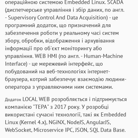
операційною системою
Embedded Linux.
SCADA
(диспетчерське управління і збір даних, по англ.
-
Supervisory Control And Data Acquisition) - це
програмний додаток, що призначений для
забезпечення роботи у реальному часі систем
збору, обробки, відображення і архувівання
інформації про об'єкт моніторингу або
управління.
WEB HMI (по англ. -
Human-Machine
Interface) - це мережевий інтерфейс, що
побудований на веб-технологіях інтернет-
браузера, котрий забезпечує взаємодію людини-
оператора з управляючими ним системами.
LOCAL WEB розробляється і підтримується
Додаток
компанією "ТЕРА" з 2017 року. У розробці
використані сучасні технології, такі як
Embedded
Linux (
Kernel 4.x
),
NGiNX, NodeJS, AngularJS,
WebSocket, Microservice IPC, JSON, SQL Data Base.