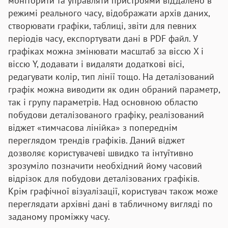
моніторити та управляти пристроями віддалено в
режимі реального часу, відображати архів даних,
створювати графіки, таблиці, звіти для певних
періодів часу, експортувати дані в PDF файл. У
графіках можна змінювати масштаб за віссю X і
віссю Y, додавати і видаляти додаткові вісі,
редагувати колір, тип лінії тощо. На деталізований
графік можна виводити як один обраний параметр,
так і групу параметрів. Над основною областю
побудови деталізованого графіку, реалізований
віджет «тимчасова лінійка» з попереднім
переглядом трендів графіків. Даний віджет
дозволяє користувачеві швидко та інтуїтивно
зрозуміло позначити необхідний йому часовий
відрізок для побудови деталізованих графіків.
Крім графічної візуалізації, користувач також може
переглядати архівні дані в табличному вигляді по
заданому проміжку часу.