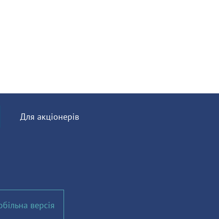
Для акціонерів
більна версія