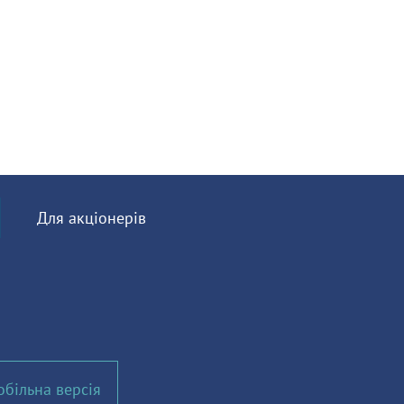
Для акціонерів
більна версія