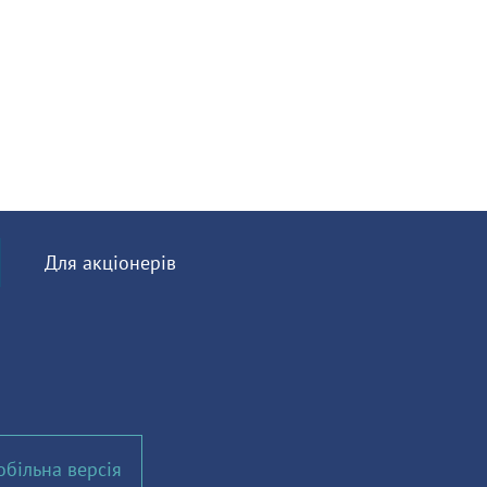
Для акціонерів
більна версія