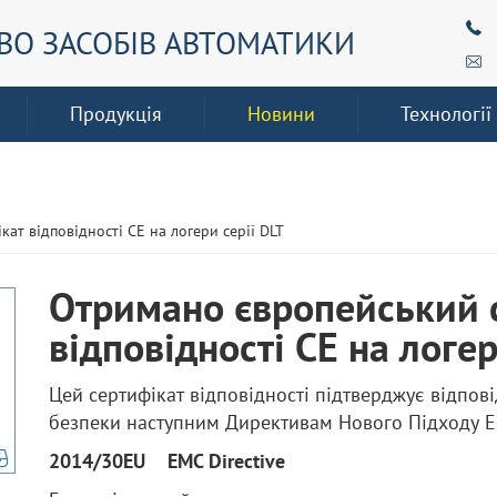
О ЗАСОБІВ АВТОМАТИКИ
Продукція
Новини
Технології
ат відповідності CE на логери серії DLT
Отримано європейський 
відповідності CE на логер
Цей сертифікат відповідності підтверджує відпов
безпеки наступним Директивам Нового Підходу E
2014/30EU EMC Directive