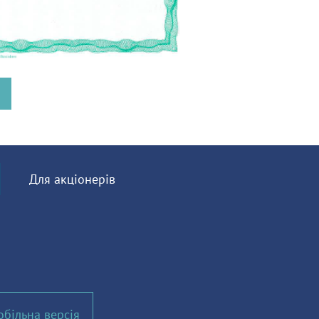
Для акціонерів
більна версія