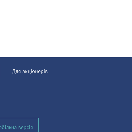
Для акціонерів
більна версія