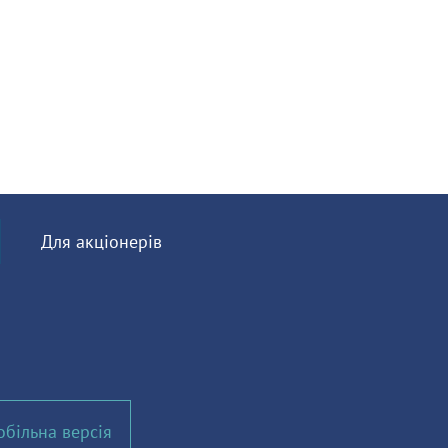
Для акціонерів
більна версія